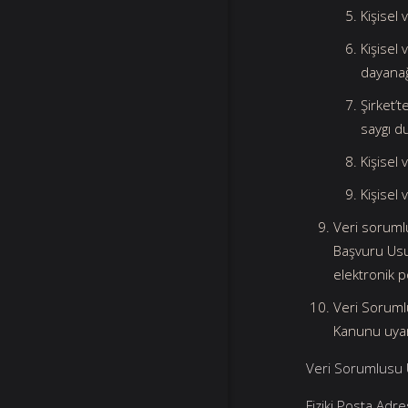
Kişisel 
Kişisel
dayanağ
Şirket’t
saygı d
Kişisel
Kişisel
Veri soruml
Başvuru Usul
elektronik p
Veri Sorumlu
Kanunu uyarı
Veri Sorumlusu
Fiziki Posta Adr