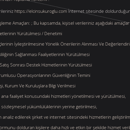
eriniz
https://elcinsukuroglu.com
İnternet sitesinde doldurduğunuz
 İşleme Amaçları: ; Bu kapsamda, kişisel verileriniz aşağıdaki amaçl
iyetlerinin Yürütülmesi / Denetimi
çlerinin İyileştirilmesine Yönelik Önerilerin Alınması Ve Değerlendir
liliğinin Sağlanması Faaliyetlerinin Yürütülmesi
Satış Sonrası Destek Hizmetlerinin Yürütülmesi
rumlusu Operasyonlarının Güvenliğinin Temini
Kişi, Kurum Ve Kuruluşlara Bilgi Verilmesi
in ana faaliyet konusundaki hizmetleri yönetilmesi ve yürütülmesi,
in sözleşmesel yükümlülüklerinin yerine getirilmesi,
n analiz edilerek şirket ve internet sitesindeki hizmetlerin geliştiril
Formunu dolduran kişilere daha hızlı ve etkin bir şekilde hizmet ver