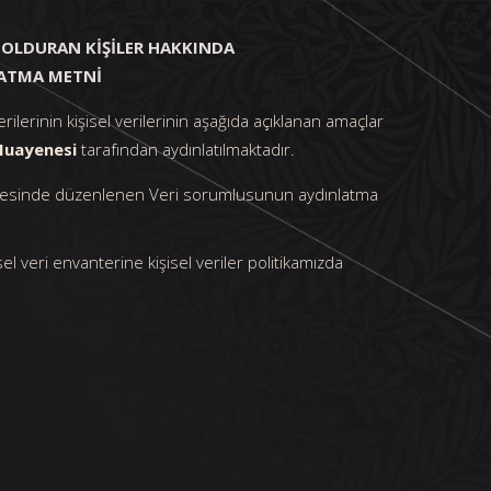
 DOLDURAN KİŞİLER HAKKINDA
LATMA METNİ
rilerinin kişisel verilerinin aşağıda açıklanan amaçlar
Muayenesi
tarafından aydınlatılmaktadır.
addesinde düzenlenen Veri sorumlusunun aydınlatma
şisel veri envanterine kişisel veriler politikamızda