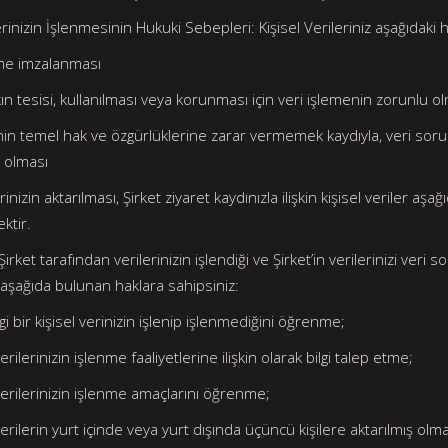
lerinizin İşlenmesinin Hukuki Sebepleri: Kişisel Verileriniz aşağıdak
me imzalanması
kın tesisi, kullanılması veya korunması için veri işlemenin zorunlu o
kişinin temel hak ve özgürlüklerine zarar vermemek kaydıyla, veri s
 olması
erinizin aktarılması, Şirket ziyaret kaydınızla ilişkin kişisel veriler a
ektir.
Şirket tarafından verilerinizin işlendiği ve Şirket’in verilerinizi veri so
aşağıda bulunan haklara sahipsiniz:
i bir kişisel verinizin işlenip işlenmediğini öğrenme;
verilerinizin işlenme faaliyetlerine ilişkin olarak bilgi talep etme;
 verilerinizin işlenme amaçlarını öğrenme;
 verilerin yurt içinde veya yurt dışında üçüncü kişilere aktarılmış o