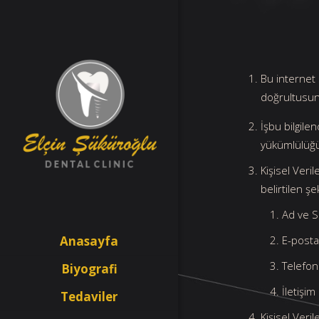
Bu internet 
doğrultusun
İşbu bilgil
yükümlülüğü
Kişisel Veril
belirtilen ş
Ad ve 
Anasayfa
E-posta
Telefon
Biyografi
İletişi
Tedaviler
Kişisel Veri