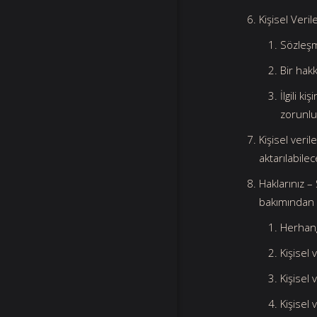
Kişisel Veri
Sözleş
Bir hak
İlgili 
zorunlu
Kişisel veril
aktarılabilec
Haklarınız – 
bakımından 
Herhang
Kişisel 
Kişisel
Kişisel