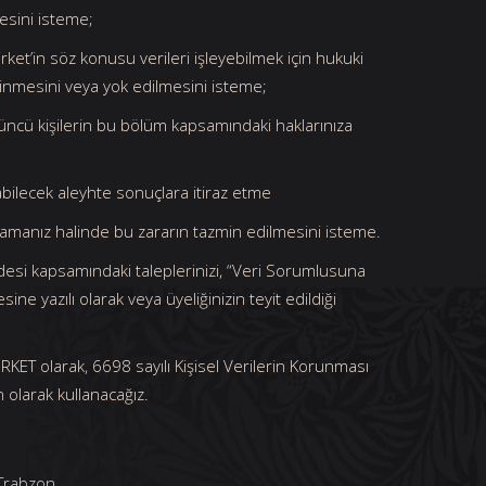
mesini isteme;
rket’in söz konusu verileri işleyebilmek için hukuki
linmesini veya yok edilmesini isteme;
 üçüncü kişilerin bu bölüm kapsamındaki haklarınıza
kabilecek aleyhte sonuçlara itiraz etme
uğramanız halinde bu zararın tazmin edilmesini isteme.
desi kapsamındaki taleplerinizi, “Veri Sorumlusuna
ne yazılı olarak veya üyeliğinizin teyit edildiği
İRKET olarak, 6698 sayılı Kişisel Verilerin Korunması
n olarak kullanacağız.
/Trabzon