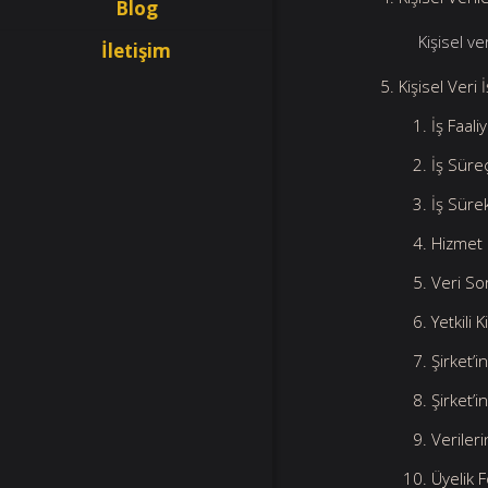
Blog
Kişisel veril
İletişim
Kişisel Veri
İş Faal
İş Süre
İş Sürek
Hizmet 
Veri So
Yetkili 
Şirket’
Şirket’
Verileri
Üyelik 