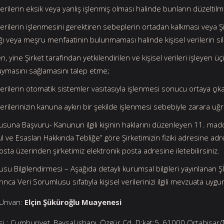
verilerin eksik veya yanlış işlenmiş olması halinde bunların düzeltil
 verilerin işlenmesini gerektiren sebeplerin ortadan kalkması veya Şi
ı veya meşru menfaatinin bulunmaması halinde kişisel verilerin si
en, yine Şirket tarafından yetkilendirilen ve kişisel verileri işleyen
uymasını sağlamasını talep etme;
 verilerin otomatik sistemler vasıtasıyla işlenmesi sonucu ortaya çı
 verilerinizin kanuna aykırı bir şekilde işlenmesi sebebiyle zarara 
usuna Başvuru- Kanunun ilgili kişinin haklarını düzenleyen 11. mad
 ve Esasları Hakkında Tebliğe” göre Şirketimizin fiziki adresine adresi
osta üzerinden şirketimiz elektronik posta adresine iletebilirsiniz.
su Bilgilendirmesi – Aşağıda detaylı kurumsal bilgileri yayınlanan Ş
nca Veri Sorumlusu sıfatıyla kişisel verilerinizi ilgili mevzuata uygu
 Unvan:
Elçin Şüküroğlu Muayenesi
esi : Cumhuriyet, Baysal işhanı, Özgür Cd. D:kat:5, 61000 Ortahisar