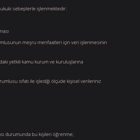
i hukuki sebeplerle işlenmektedir:
lması
orumlusunun meşru menfaatleri için veri işlenmesinin
şağıdaki yetkili kamu kurum ve kuruluşlarına
rumlusu sıfatı ile işlediği ölçüde kişisel verileriniz
lması durumunda bu kişileri öğrenme;