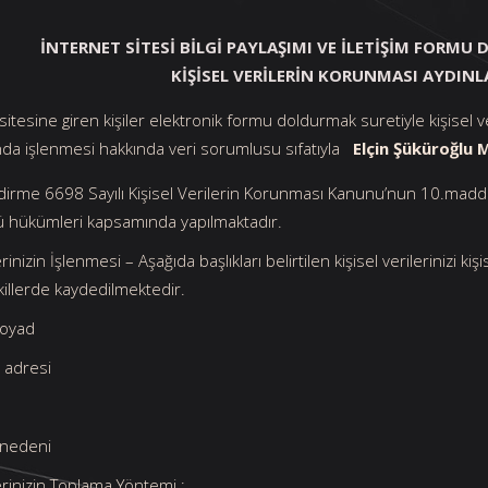
İNTERNET SİTESİ BİLGİ PAYLAŞIMI VE İLETİŞİM FORMU
KİŞİSEL VERİLERİN KORUNMASI AYDIN
sitesine giren kişiler elektronik formu doldurmak suretiyle kişisel ve
da işlenmesi hakkında veri sorumlusu sıfatıyla
Elçin Şüküroğlu 
endirme 6698 Sayılı Kişisel Verilerin Korunması Kanunu’nun 10.m
 hükümleri kapsamında yapılmaktadır.
erinizin İşlenmesi – Aşağıda başlıkları belirtilen kişisel verilerinizi ki
ekillerde kaydedilmektedir.
Soyad
 adresi
m nedeni
lerinizin Toplama Yöntemi :