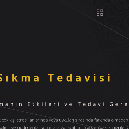
 Sıkma Tedavisi
manın Etkileri ve Tedavi Gere
 kişi stresli anlarında veya uykuları sırasında farkında olmadan dişl
ilinir ve ciddi dental sorunlara yol açabilir. Trabzon’daki kliniği ile 