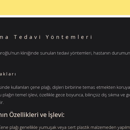
kma Tedavi Yöntemleri
küroğlu'nun kliniğinde sunulan tedavi yöntemleri, hastanın durumuna v
akları
sinde kullanılan çene plağı, dişleri birbirine temas etmekten koruya
. Bu plağın temel işlevi, özellikle gece boyunca, bilinçsiz diş sıkma v
ir.
n Özellikleri ve İşlevi:
ene plağı genellikle yumuşak veya sert plastik malzemeden yapılmış, 