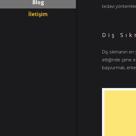
Blog
tedavi yöntemle
İletişim
Diş Sık
Diş sıkmanın en 
ettiğinde çene ek
başvurmak, erke