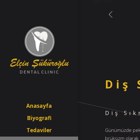
Diş
Anasayfa
Diş Sık
Biyografi
Tedaviler
Günümüzde pek çok
brüksizm olarak b