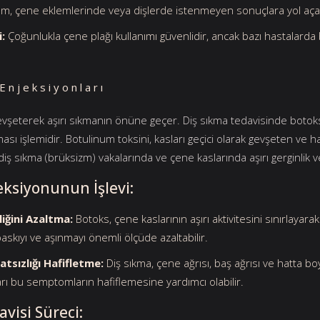
nım, çene eklemlerinde veya dişlerde istenmeyen sonuçlara yol açab
i:
Çoğunlukla çene plağı kullanımı güvenlidir, ancak bazı hastalarda 
Enjeksiyonları
evşeterek aşırı sıkmanın önüne geçer. Diş sıkma tedavisinde botok
sı işlemidir. Botulinum toksini, kasları geçici olarak gevşeten ve h
i diş sıkma (brüksizm) vakalarında ve çene kaslarında aşırı gerginlik vey
eksiyonunun İşlevi:
iğini Azaltma:
Botoks, çene kaslarının aşırı aktivitesini sınırlayarak g
askıyı ve aşınmayı önemli ölçüde azaltabilir.
atsızlığı Hafifletme:
Diş sıkma, çene ağrısı, baş ağrısı ve hatta b
rı bu semptomların hafiflemesine yardımcı olabilir.
visi Süreci: