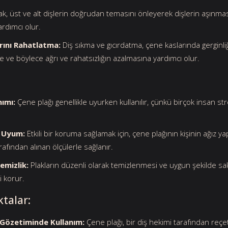
ak, üst ve alt dişlerin doğrudan temasını önleyerek dişlerin aşınması
rdımcı olur.
rını Rahatlatma:
Diş sıkma ve gıcırdatma, çene kaslarında gerginliğ
ve böylece ağrı ve rahatsızlığın azalmasına yardımcı olur.
nımı:
Çene plağı genellikle uyurken kullanılır, çünkü birçok insan st
l Uyum:
Etkili bir koruma sağlamak için, çene plağının kişinin ağız ya
rafından alınan ölçülerle sağlanır.
emizlik:
Plakların düzenli olarak temizlenmesi ve uygun şekilde sa
i korur.
talar:
 Gözetiminde Kullanım:
Çene plağı, bir diş hekimi tarafından reçet