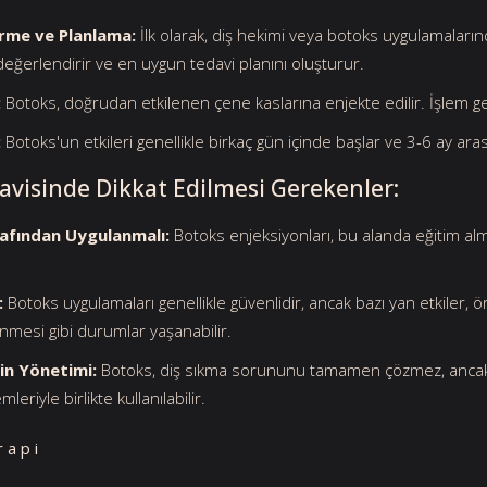
rme ve Planlama:
İlk olarak, diş hekimi veya botoks uygulamaların
ğerlendirir ve en uygun tedavi planını oluşturur.
:
Botoks, doğrudan etkilenen çene kaslarına enjekte edilir. İşlem gene
:
Botoks'un etkileri genellikle birkaç gün içinde başlar ve 3-6 ay arası
avisinde Dikkat Edilmesi Gerekenler:
afından Uygulanmalı:
Botoks enjeksiyonları, bu alanda eğitim almı
:
Botoks uygulamaları genellikle güvenlidir, ancak bazı yan etkiler,
nmesi gibi durumlar yaşanabilir.
rin Yönetimi:
Botoks, diş sıkma sorununu tamamen çözmez, ancak 
leriyle birlikte kullanılabilir.
rapi