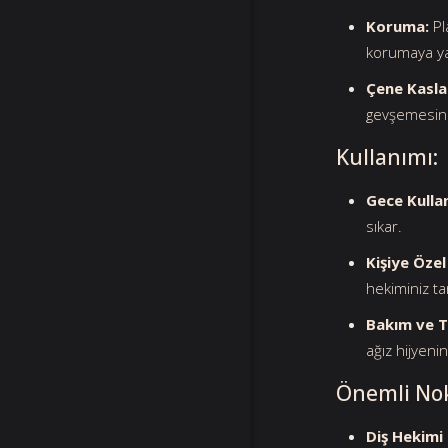
Koruma:
Pl
korumaya ya
Çene Kasla
gevşemesine 
Kullanımı:
Gece Kulla
sıkar.
Kişiye Öze
hekiminiz ta
Bakım ve T
ağız hijyenin
Önemli Nok
Diş Hekimi