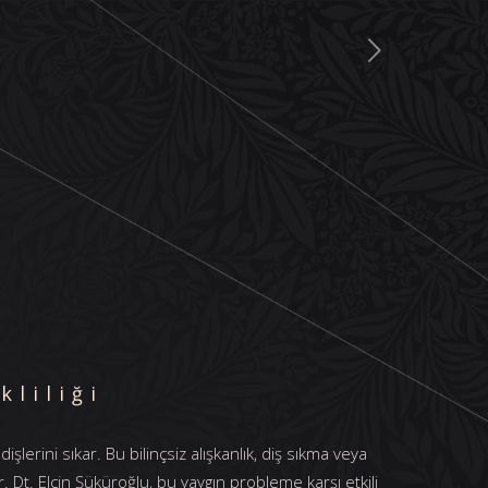
kliliği
erini sıkar. Bu bilinçsiz alışkanlık, diş sıkma veya
Dr. Dt. Elçin Şüküroğlu, bu yaygın probleme karşı etkili