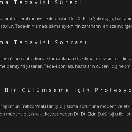
ma Tedavisi Süreci
apsamlı bir oral muayene ile başlar. Dr. Dt. Elçin Şüküroğlu, hast
luşturur. Tedavinin amacı, sıkma eyleminin zararlarını en aza indirg
ma Tedavisi Sonrası
küroğlu'nun rehberliğinde tamamlanan diş sıkma tedavisinin ardın
şme deneyimi yaşarlar. Tedavi sonrası, hastaların düzenli diş hekimi
ı Bir Gülümseme için Profesy
üroğlu'nun Trabzon'daki kliniği, diş sıkma sorununa modern ve etkili
en müdahale için vakit kaybetmeden Dr. Dt. Elçin Şüküroğlu ile ileti