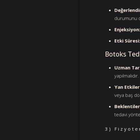
Değerlendi
durumunu de
Enjeksiyon
Etki Süresi
Botoks Ted
Uzman Tar
yapılmalıdır.
Yan Etkiler
veya baş dö
Beklentile
tedavi yöntem
3) Fizyote