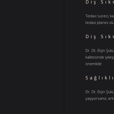
Diş Sık
Tedavi süreci, k
tedavi planını o
Diş Sık
Dr. Dt. Elçin Şü
kalitesinde iyile
önemlidir.
Sağlıkl
Dr. Dt. Elçin Şük
yaşıyorsanız, erk