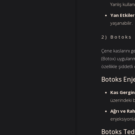
Yanlış kulla
Yan Etkiler
yaşanabilir.
2) Botoks 
Çene kaslarını g
(Botox) uygulanma
özellikle şiddetl
Botoks Enj
Kas Gerginl
üzerindeki b
Ağrı ve Rah
enjeksiyonla
Botoks Teda