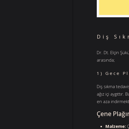
Diş Sı
Dr. Dt. Elçin Şü
arasında;
1) Gece Pl
Diş sıkma tedavi
ağız içi aygıttır
en aza indirmekt
Çene Plağını
Malzeme:
Ç