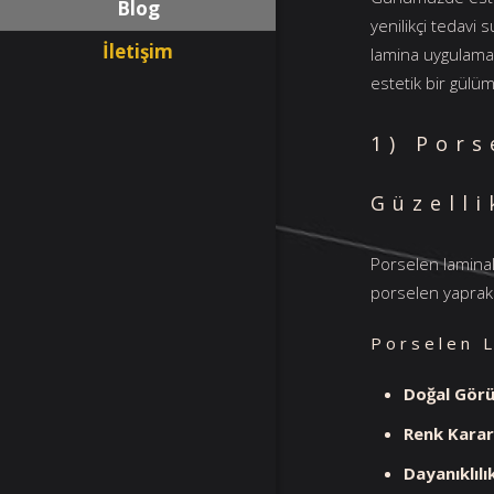
Blog
yenilikçi tedavi
İletişim
lamina uygulamal
estetik bir gülü
1) Por
Güzelli
Porselen laminalar
porselen yaprakl
Porselen L
Doğal Görü
Renk Kararlı
Dayanıklılı