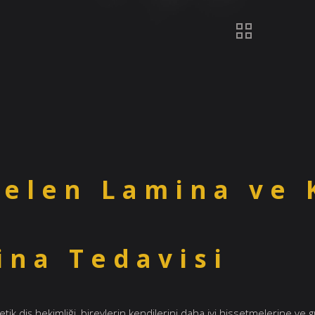
selen Lamina ve 
ina Tedavisi
 diş hekimliği, bireylerin kendilerini daha iyi hissetmelerine ve gü