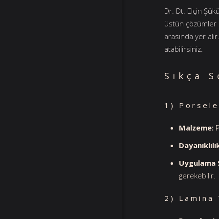
Dr. Dt. Elçin Şü
üstün çözümler s
arasında yer alır
atabilirsiniz.
Sıkça S
1) Porsele
Malzeme:
P
Dayanıklılı
Uygulama S
gerekebilir.
2) Lamina