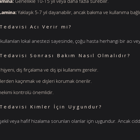
amina:
Genellikle 10-15 yıl veya daha fazla sürebilir.
Lamina:
Yaklaşık 5-7 yıl dayanabilir, ancak bakıma ve kullanıma bağlı
Tedavisi Acı Verir mi?
 kullanılan lokal anestezi sayesinde, çoğu hasta herhangi bir acı ve
Tedavisi Sonrası Bakım Nasıl Olmalıdır?
hijyeni, diş fırçalama ve diş ipi kullanımı gerekir.
lerden kaçınmak ve dişleri korumak önerilir.
hekimi kontrolü önemlidir.
Tedavisi Kimler İçin Uygundur?
şekil veya hafif hizalama sorunları olanlar için uygundur. Ancak ciddi