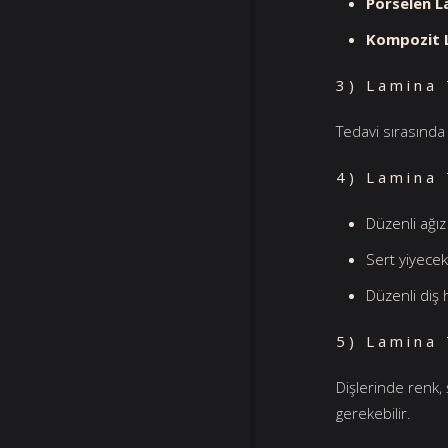
Porselen L
Kompozit 
3) Lamina 
Tedavi sırasında
4) Lamina 
Düzenli ağız 
Sert yiyecek
Düzenli diş 
5) Lamina 
Dişlerinde renk, 
gerekebilir.